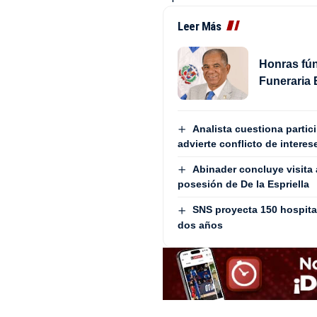
Leer Más
Honras fún
Funeraria 
Analista cuestiona partic
advierte conflicto de interes
Abinader concluye visita 
posesión de De la Espriella
SNS proyecta 150 hospit
dos años