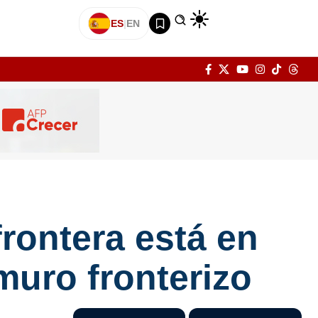
ES
|
EN
rontera está en
muro fronterizo