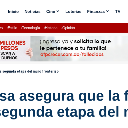
Inicio
Noticias
Cine
Loterías
Finanzas
TV
es
Estilo
Tecnología
Historia
Opinión
ia segunda etapa del muro fronterizo
sa asegura que la f
segunda etapa del 