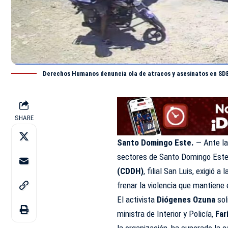
Derechos Humanos denuncia ola de atracos y asesinatos en SD
SHARE
Santo Domingo Este.
— Ante la
sectores de Santo Domingo Este
(CDDH)
, filial San Luis, exigió
frenar la violencia que mantiene 
El activista
Diógenes Ozuna
sol
ministra de Interior y Policía,
Far
la organización, ha superado la c