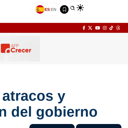
ES
|
EN
atracos y
n del gobierno