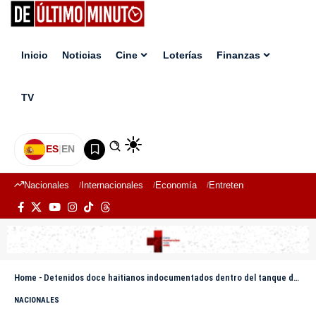
Inicio
Noticias
Cine
Loterías
Finanzas
TV
ES
|
EN
Nacionales
Internacionales
Economía
Entretenimiento
Deport
Home
-
Detenidos doce haitianos indocumentados dentro del tanque de un camión cisterna
NACIONALES