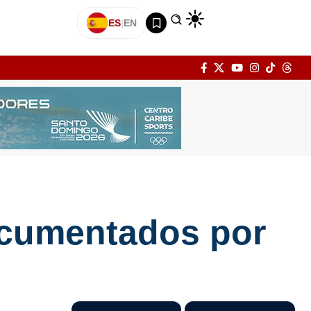
ES
|
EN
ocumentados por