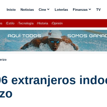
Inicio
Noticias
Cine
Loterías
Finanzas
TV
es
Estilo
Tecnología
Historia
Opinión
erizo
6 extranjeros ind
izo