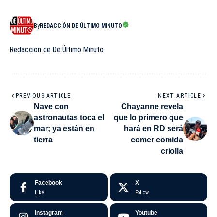
By
REDACCIÓN DE ÚLTIMO MINUTO
Redacción de De Último Minuto
PREVIOUS ARTICLE
NEXT ARTICLE
Nave con
Chayanne revela
astronautas toca el
que lo primero que
mar; ya están en
hará en RD será
tierra
comer comida
criolla
Facebook
X
Like
Follow
Instagram
Youtube