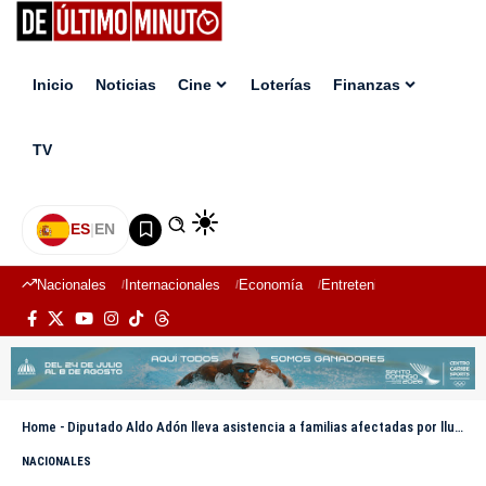
Inicio
Noticias
Cine
Loterías
Finanzas
TV
ES
|
EN
Nacionales
Internacionales
Economía
Entretenimiento
Deport
Home
-
Diputado Aldo Adón lleva asistencia a familias afectadas por lluvias en Nuevo Amanecer
NACIONALES