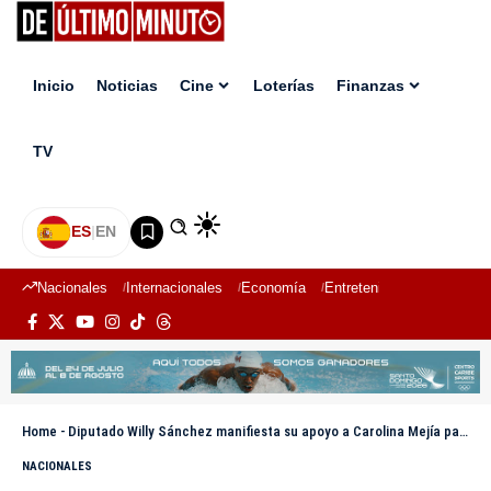
Inicio
Noticias
Cine
Loterías
Finanzas
TV
ES
|
EN
Nacionales
Internacionales
Economía
Entretenimiento
Deport
Home
-
Diputado Willy Sánchez manifiesta su apoyo a Carolina Mejía para candidata presidencial en el 2028
NACIONALES