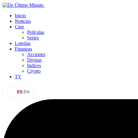
Inicio
Noticias
Cine
Películas
Series
Loterías
Finanzas
Acciones
Divisas
Indices
Crypto
TV
ES
|
EN