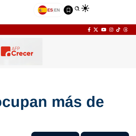
ES
|
EN
ocupan más de