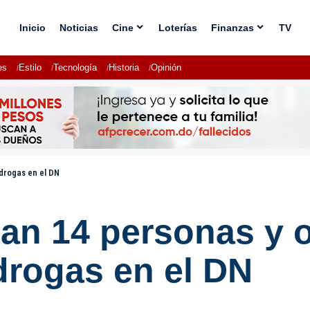
Inicio
Noticias
Cine
Loterías
Finanzas
TV
es
Estilo
Tecnología
Historia
Opinión
drogas en el DN
an 14 personas y 
drogas en el DN