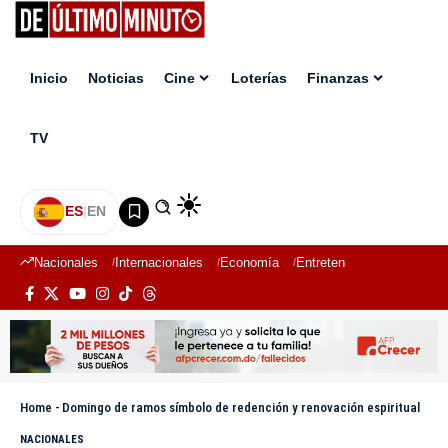
Inicio
Noticias
Cine
Loterías
Finanzas
TV
ES
|
EN
Nacionales
Internacionales
Economía
Entretenimiento
Deport
Home
-
Domingo de ramos símbolo de redención y renovación espiritual
NACIONALES