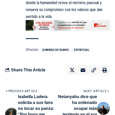
donde la humanidad revive el misterio pascual y
renueva su compromiso con los valores que dan
sentido a la vida.
TAGGED:
DOMINGO DE RAMOS
ESPIRITUAL
Share This Article
PREVIOUS ARTICLE
NEXT ARTICLE
Isabella Ladera
Netanyahu dice que
solicita a sus fans
ha ordenado
no tocar su panza:
ocupar más
“Por favor me
territorio en el sur