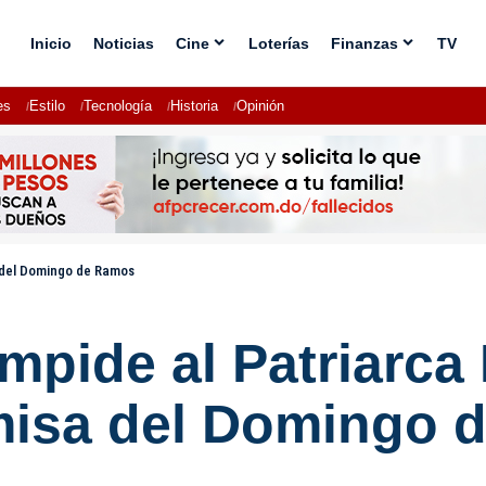
Inicio
Noticias
Cine
Loterías
Finanzas
TV
es
Estilo
Tecnología
Historia
Opinión
sa del Domingo de Ramos
 impide al Patriarca
 misa del Domingo