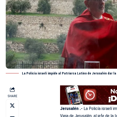
La Policía israelí impide al Patriarca Latino de Jerusalén dar 
SHARE
Jerusalén .-
La Policía israelí i
Vieja de Jerusalén, al jefe de la 