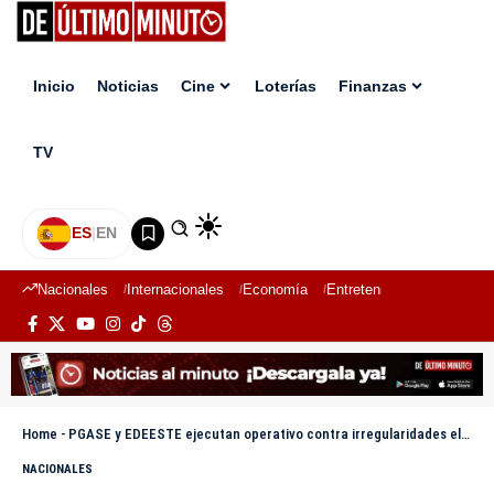
Inicio
Noticias
Cine
Loterías
Finanzas
TV
ES
|
EN
Nacionales
Internacionales
Economía
Entretenimiento
Deport
Home
-
PGASE y EDEESTE ejecutan operativo contra irregularidades eléctricas en Santo Domingo Norte
NACIONALES