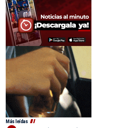
Más leídas