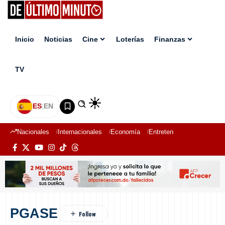
Inicio
Noticias
Cine
Loterías
Finanzas
TV
ES
|
EN
Nacionales
Internacionales
Economía
Entretenimiento
Deport
PGASE