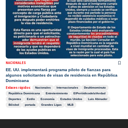
NACIONALES
EE. UU. implementará programa piloto de fianzas para
algunos solicitantes de visas de residencia en República
Dominicana
Enlaces rápidos:
Nacionales
Internacionales
Deultimominuto
República Dominicana
Entretenimiento
ElPeriódicodelaVerdad
Deportes
Estilo
Economía
Estados Unidos
Luis Abinader
Béisbol
portada
Grandes Ligas
MLB