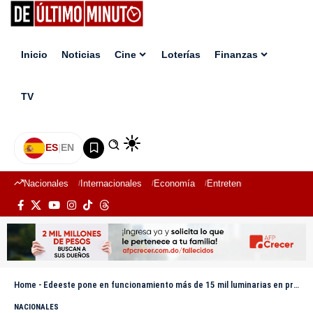
Inicio
Noticias
Cine
Loterías
Finanzas
TV
ES
|
EN
Nacionales
Internacionales
Economía
Entretenimiento
Deport
Home
-
Edeeste pone en funcionamiento más de 15 mil luminarias en primer trimestre del 2025
NACIONALES