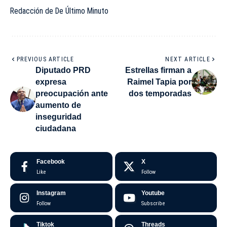
Redacción de De Último Minuto
PREVIOUS ARTICLE
NEXT ARTICLE
Diputado PRD
Estrellas firman a
expresa
Raimel Tapia por
preocupación ante
dos temporadas
aumento de
inseguridad
ciudadana
Facebook
X
Like
Follow
Instagram
Youtube
Follow
Subscribe
Tiktok
Threads