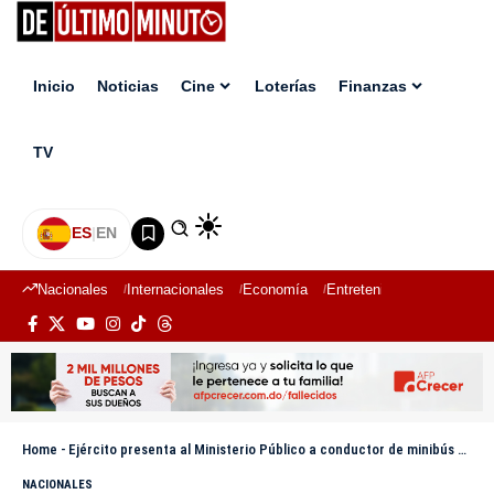
Inicio
Noticias
Cine
Loterías
Finanzas
TV
ES
|
EN
Nacionales
Internacionales
Economía
Entretenimiento
Deport
Home
-
Ejército presenta al Ministerio Público a conductor de minibús que transportaba haitianos indocumentados en Montecristi
NACIONALES