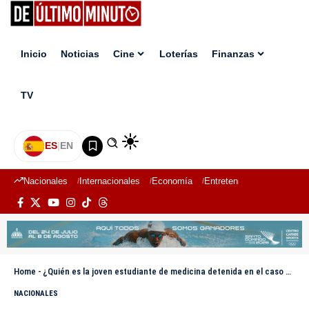
Inicio
Noticias
Cine
Loterías
Finanzas
TV
ES
|
EN
Nacionales
Internacionales
Economía
Entretenimiento
Deport
Home
-
¿Quién es la joven estudiante de medicina detenida en el caso Senasa?; abogado pide discreción
NACIONALES