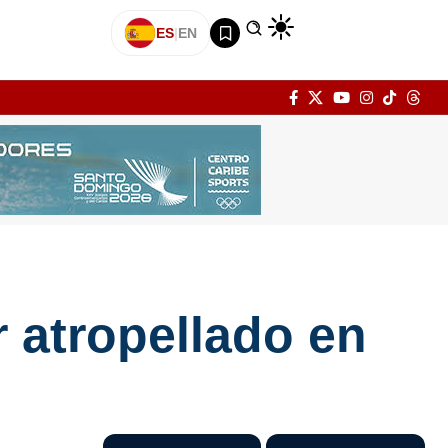
ES
|
EN
r atropellado en