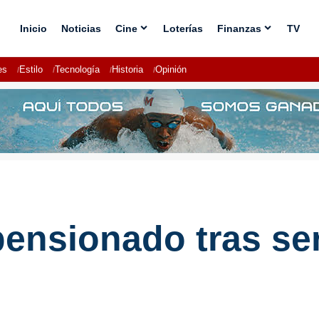
Inicio
Noticias
Cine
Loterías
Finanzas
TV
es
Estilo
Tecnología
Historia
Opinión
pensionado tras se