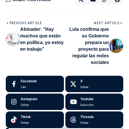
PREVIOUS ARTICLE
NEXT ARTICLE
Abinader: “Hay
Lula confirma que
muchos que están
su Gobierno
en política, yo estoy
prepara un
en trabajo”
proyecto para
regular las redes
sociales
Facebook
X
Like
Follow
Instagram
Youtube
Follow
Subscribe
Tiktok
Threads
Follow
Follow