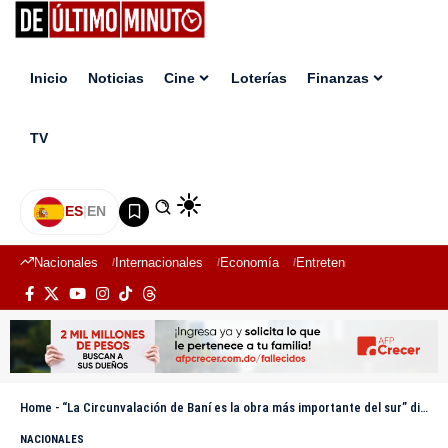
Inicio
Noticias
Cine
Loterías
Finanzas
TV
ES
|
EN
Nacionales
Internacionales
Economía
Entretenimiento
Deport
Home
-
“La Circunvalación de Baní es la obra más importante del sur” dijo Julito Fulcar
NACIONALES