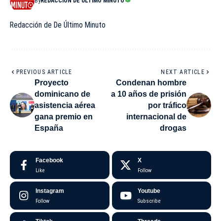
By
REDACCIÓN DE ÚLTIMO MINUTO
Redacción de De Último Minuto
PREVIOUS ARTICLE
NEXT ARTICLE
Proyecto
Condenan hombre
dominicano de
a 10 años de prisión
asistencia aérea
por tráfico
gana premio en
internacional de
España
drogas
Facebook
X
Like
Follow
Instagram
Youtube
Follow
Subscribe