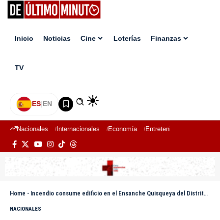
Inicio
Noticias
Cine
Loterías
Finanzas
TV
ES
|
EN
Nacionales
Internacionales
Economía
Entretenimiento
Deport
Home
-
Incendio consume edificio en el Ensanche Quisqueya del Distrito Nacional
NACIONALES