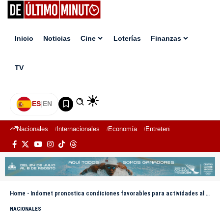
Inicio
Noticias
Cine
Loterías
Finanzas
TV
ES
|
EN
Nacionales
Internacionales
Economía
Entretenimiento
Deport
Home
-
Indomet pronostica condiciones favorables para actividades al aire libre este lunes
NACIONALES