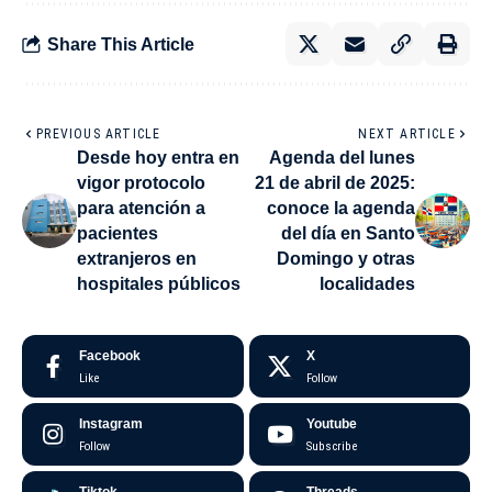
Share This Article
PREVIOUS ARTICLE
NEXT ARTICLE
Desde hoy entra en
Agenda del lunes
vigor protocolo
21 de abril de 2025:
para atención a
conoce la agenda
pacientes
del día en Santo
extranjeros en
Domingo y otras
hospitales públicos
localidades
Facebook
X
Like
Follow
Instagram
Youtube
Follow
Subscribe