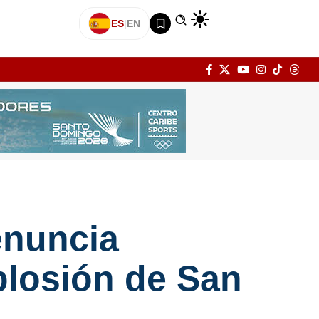
ES
|
EN
enuncia
plosión de San