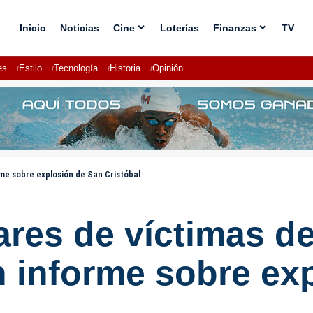
Inicio
Noticias
Cine
Loterías
Finanzas
TV
es
Estilo
Tecnología
Historia
Opinión
rme sobre explosión de San Cristóbal
ares de víctimas d
n informe sobre ex