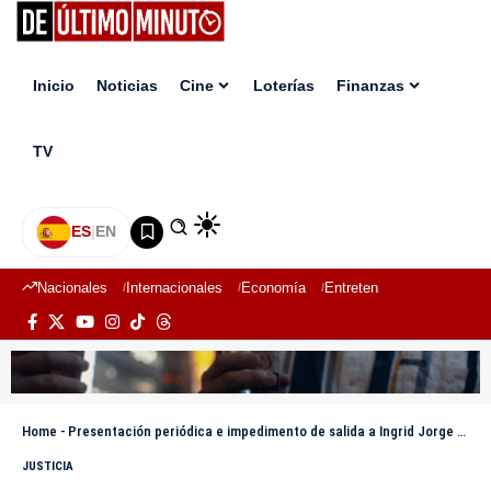
Inicio
Noticias
Cine
Loterías
Finanzas
TV
ES
|
EN
Nacionales
Internacionales
Economía
Entretenimiento
Deport
Home
-
Presentación periódica e impedimento de salida a Ingrid Jorge «La Torita» por difamación
JUSTICIA