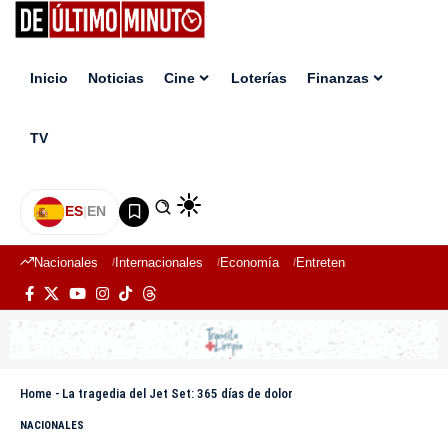
Inicio
Noticias
Cine
Loterías
Finanzas
TV
ES
|
EN
Nacionales
Internacionales
Economía
Entretenimiento
Deport
Home
-
La tragedia del Jet Set: 365 días de dolor
NACIONALES