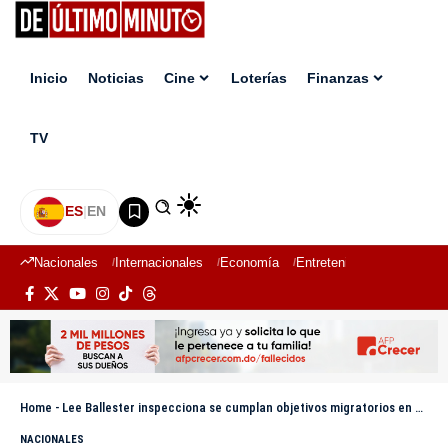
Inicio
Noticias
Cine
Loterías
Finanzas
TV
ES
|
EN
Nacionales
Internacionales
Economía
Entretenimiento
Deport
Home
-
Lee Ballester inspecciona se cumplan objetivos migratorios en zona fronteriza
NACIONALES