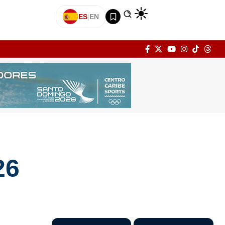
ES
|
EN
26