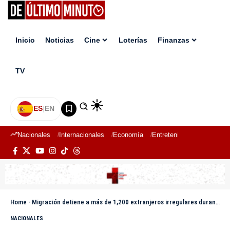
Inicio
Noticias
Cine
Loterías
Finanzas
TV
ES
|
EN
Nacionales
Internacionales
Economía
Entretenimiento
Deport
Home
-
Migración detiene a más de 1,200 extranjeros irregulares durante operativos en todo el país
NACIONALES