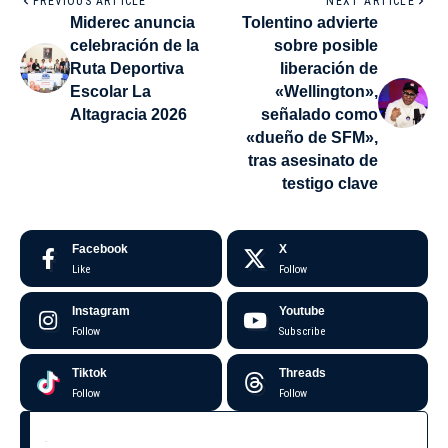
PREVIOUS ARTICLE
NEXT ARTICLE
Miderec anuncia
Tolentino advierte
celebración de la
sobre posible
Ruta Deportiva
liberación de
Escolar La
«Wellington»,
Altagracia 2026
señalado como
«dueño de SFM»,
tras asesinato de
testigo clave
Facebook
X
Like
Follow
Instagram
Youtube
Follow
Subscribe
Tiktok
Threads
Follow
Follow