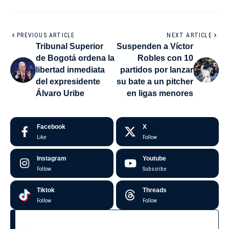
PREVIOUS ARTICLE
NEXT ARTICLE
Tribunal Superior
Suspenden a Víctor
de Bogotá ordena la
Robles con 10
libertad inmediata
partidos por lanzar
del expresidente
su bate a un pitcher
Álvaro Uribe
en ligas menores
Facebook
X
Like
Follow
Instagram
Youtube
Follow
Subscribe
Tiktok
Threads
Follow
Follow