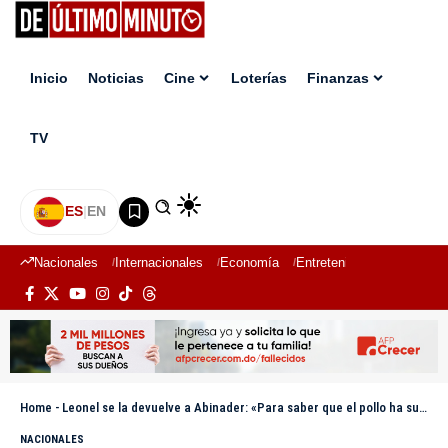
Inicio
Noticias
Cine
Loterías
Finanzas
TV
ES
|
EN
Nacionales
Internacionales
Economía
Entretenimiento
Deport
Home
-
Leonel se la devuelve a Abinader: «Para saber que el pollo ha subido no hay que ir tan lejos»
NACIONALES