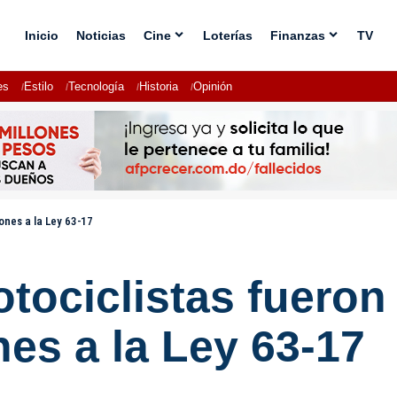
Inicio
Noticias
Cine
Loterías
Finanzas
TV
es
Estilo
Tecnología
Historia
Opinión
ones a la Ley 63-17
tociclistas fueron 
nes a la Ley 63-17