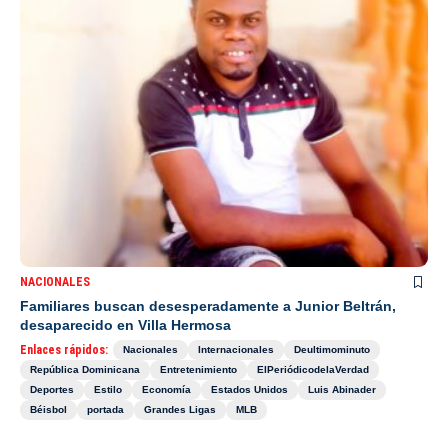
NACIONALES
Familiares buscan desesperadamente a Junior Beltrán,
desaparecido en Villa Hermosa
Enlaces rápidos:
Nacionales
Internacionales
Deultimominuto
República Dominicana
Entretenimiento
ElPeriódicodelaVerdad
Deportes
Estilo
Economía
Estados Unidos
Luis Abinader
Béisbol
portada
Grandes Ligas
MLB