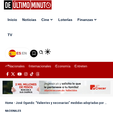
Inicio
Noticias
Cine
Loterías
Finanzas
TV
ES
|
EN
Nacionales
Internacionales
Economía
Entretenimiento
Deport
Home
-
José Ogando: “Valientes y necesarias” medidas adoptadas por presidente Abinader ante tema haitiano
NACIONALES