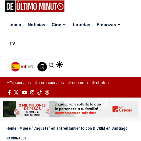
Inicio
Noticias
Cine
Loterías
Finanzas
TV
ES
|
EN
Nacionales
Internacionales
Economía
Entretenimiento
Deport
Home
-
Muere “Caquete” en enfrentamiento con DICRIM en Santiago
NACIONALES