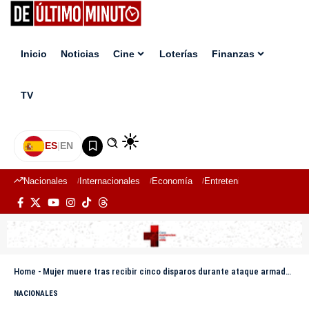
Inicio
Noticias
Cine
Loterías
Finanzas
TV
ES
|
EN
Nacionales
Internacionales
Economía
Entretenimiento
Deport
Home
-
Mujer muere tras recibir cinco disparos durante ataque armado en su vivienda en Navarrete
NACIONALES