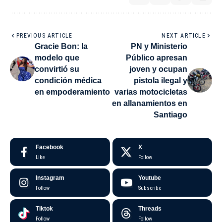
PREVIOUS ARTICLE
NEXT ARTICLE
Gracie Bon: la
PN y Ministerio
modelo que
Público apresan
convirtió su
joven y ocupan
condición médica
pistola ilegal y
en empoderamiento
varias motocicletas
en allanamientos en
Santiago
Facebook
X
Like
Follow
Instagram
Youtube
Follow
Subscribe
Tiktok
Threads
Follow
Follow