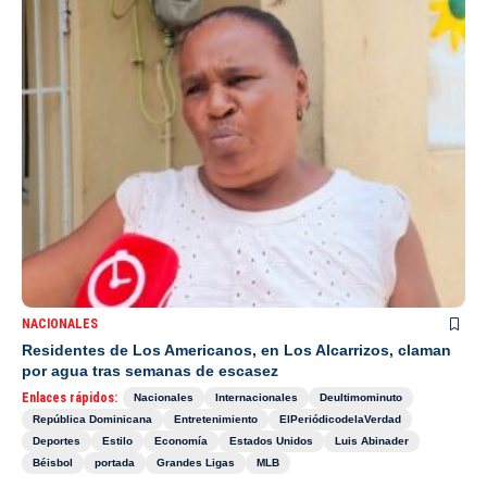
NACIONALES
Residentes de Los Americanos, en Los Alcarrizos, claman
por agua tras semanas de escasez
Enlaces rápidos:
Nacionales
Internacionales
Deultimominuto
República Dominicana
Entretenimiento
ElPeriódicodelaVerdad
Deportes
Estilo
Economía
Estados Unidos
Luis Abinader
Béisbol
portada
Grandes Ligas
MLB