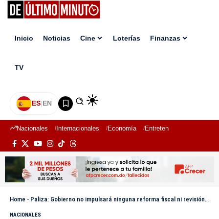
Inicio
Noticias
Cine
Loterías
Finanzas
TV
ES
|
EN
Nacionales
Internacionales
Economía
Entretenimiento
Deport
Home
-
Paliza: Gobierno no impulsará ninguna reforma fiscal ni revisión de incentivos impositivos
NACIONALES