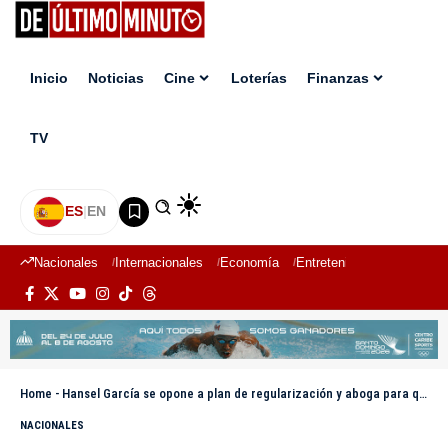
Inicio
Noticias
Cine
Loterías
Finanzas
TV
ES
|
EN
Nacionales
Internacionales
Economía
Entretenimiento
Deport
Home
-
Hansel García se opone a plan de regularización y aboga para que se reabra consulado dominicano en Haití
NACIONALES