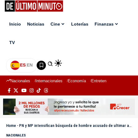
Inicio
Noticias
Cine
Loterías
Finanzas
TV
ES
|
EN
Nacionales
Internacionales
Economía
Entretenimiento
Deport
Home
-
PN y MP intensifican búsqueda de hombre acusado de ultimar a su tía de 87 años en Bonao
NACIONALES