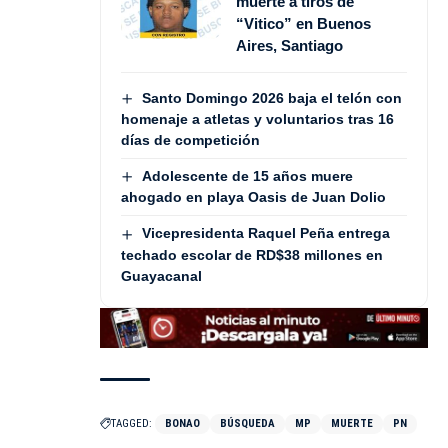
muerte a tiros de
“Vitico” en Buenos
Aires, Santiago
Santo Domingo 2026 baja el telón con
homenaje a atletas y voluntarios tras 16
días de competición
Adolescente de 15 años muere
ahogado en playa Oasis de Juan Dolio
Vicepresidenta Raquel Peña entrega
techado escolar de RD$38 millones en
Guayacanal
TAGGED:
BONAO
BÚSQUEDA
MP
MUERTE
PN