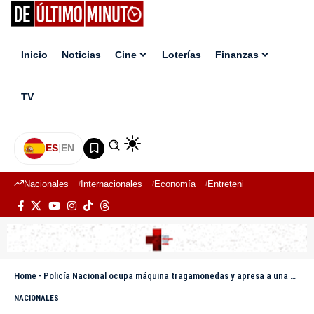
Inicio
Noticias
Cine
Loterías
Finanzas
TV
ES
|
EN
Nacionales
Internacionales
Economía
Entretenimiento
Deport
Home
-
Policía Nacional ocupa máquina tragamonedas y apresa a una persona por venta ilegal de lotería en Espaillat
NACIONALES