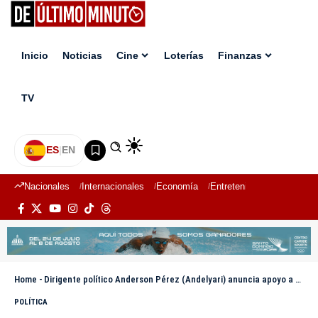
Inicio
Noticias
Cine
Loterías
Finanzas
TV
ES
|
EN
Nacionales
Internacionales
Economía
Entretenimiento
Deport
Home
-
Dirigente político Anderson Pérez (Andelyari) anuncia apoyo a Carolina Mejía
POLÍTICA