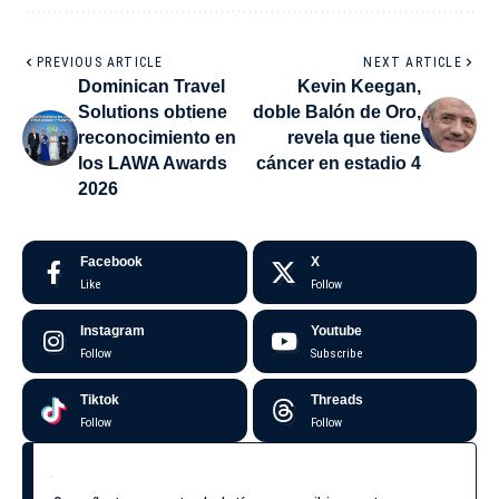
PREVIOUS ARTICLE
NEXT ARTICLE
Dominican Travel
Kevin Keegan,
Solutions obtiene
doble Balón de Oro,
reconocimiento en
revela que tiene
los LAWA Awards
cáncer en estadio 4
2026
Facebook
X
Like
Follow
Instagram
Youtube
Follow
Subscribe
Tiktok
Threads
Follow
Follow