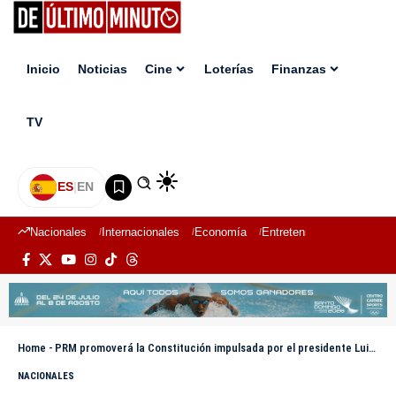
Inicio
Noticias
Cine
Loterías
Finanzas
TV
ES
|
EN
Nacionales
Internacionales
Economía
Entretenimiento
Deport
Home
-
PRM promoverá la Constitución impulsada por el presidente Luis Abinader
NACIONALES