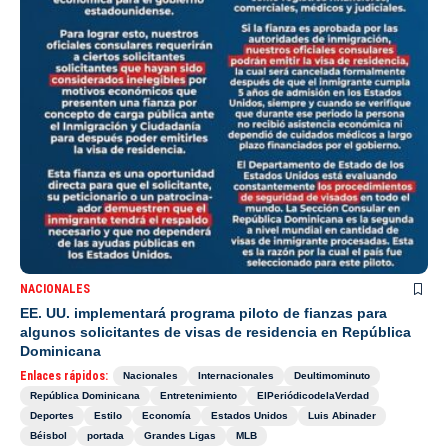
NACIONALES
EE. UU. implementará programa piloto de fianzas para
algunos solicitantes de visas de residencia en República
Dominicana
Enlaces rápidos:
Nacionales
Internacionales
Deultimominuto
República Dominicana
Entretenimiento
ElPeriódicodelaVerdad
Deportes
Estilo
Economía
Estados Unidos
Luis Abinader
Béisbol
portada
Grandes Ligas
MLB