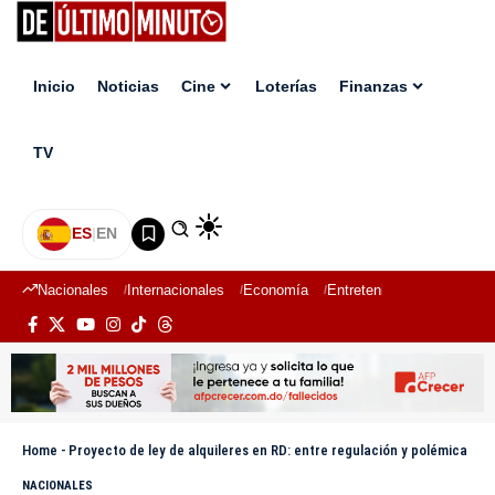
Inicio
Noticias
Cine
Loterías
Finanzas
TV
ES
|
EN
Nacionales
Internacionales
Economía
Entretenimiento
Deport
Home
-
Proyecto de ley de alquileres en RD: entre regulación y polémica
NACIONALES