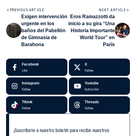
PREVIOUS ARTICLE
NEXT ARTICLE
Exigen intervención
Eros Ramazzotti da
urgente en los
inicio a su gira “Una
baños del Pabellón
Historia Importante
de Gimnasia de
World Tour” en
Barahona
París
Facebook
X
Like
Follow
Instagram
Youtube
Follow
Subscribe
Tiktok
Threads
Follow
Follow
¡Suscríbete a nuestro boletín para recibir nuestros