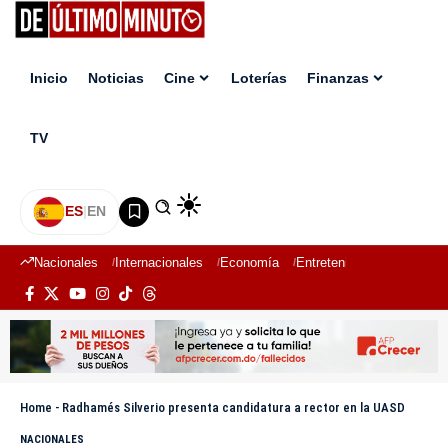
Inicio
Noticias
Cine
Loterías
Finanzas
TV
ES
|
EN
Nacionales
Internacionales
Economía
Entretenimiento
Deport
Home
-
Radhamés Silverio presenta candidatura a rector en la UASD
NACIONALES