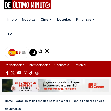
Inicio
Noticias
Cine
Loterías
Finanzas
TV
ES
|
EN
Nacionales
Internacionales
Economía
Entretenimiento
Deport
Home
-
Rafael Castillo respalda sentencia del TC sobre nombres en casos judiciales: “Son motes que marcan de por vida”
NACIONALES