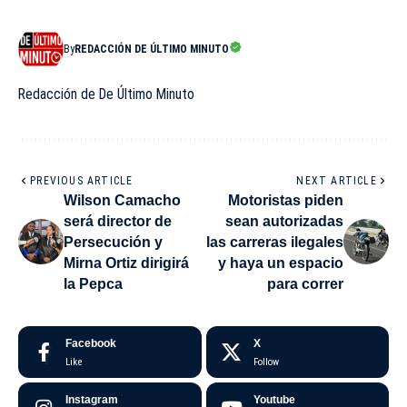
By
REDACCIÓN DE ÚLTIMO MINUTO
Redacción de De Último Minuto
PREVIOUS ARTICLE
NEXT ARTICLE
Wilson Camacho
Motoristas piden
será director de
sean autorizadas
Persecución y
las carreras ilegales
Mirna Ortiz dirigirá
y haya un espacio
la Pepca
para correr
Facebook
X
Like
Follow
Instagram
Youtube