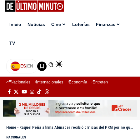
Inicio
Noticias
Cine
Loterías
Finanzas
TV
ES
|
EN
Nacionales
Internacionales
Economía
Entretenimiento
Deport
Home
-
Raquel Peña afirma Abinader recibió críticas del PRM por no querer reelegirse en 2028
NACIONALES