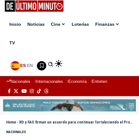
Inicio
Noticias
Cine
Loterías
Finanzas
TV
ES
|
EN
Nacionales
Internacionales
Economía
Entretenimiento
Deport
Home
-
RD y FAO firman un acuerdo para continuar fortaleciendo el Programa de Alimentación Escolar del INABIE
NACIONALES