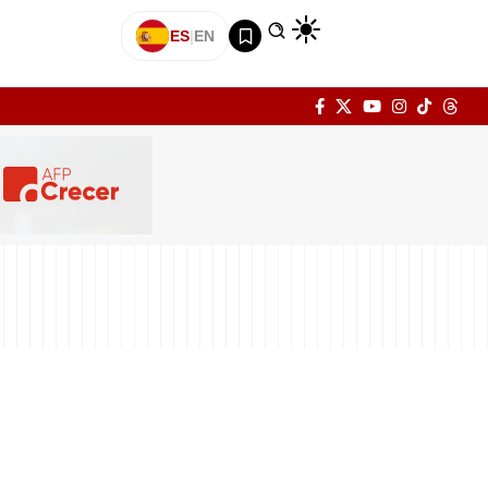
ES
|
EN