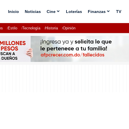
Inicio
Noticias
Cine
Loterías
Finanzas
TV
es
Estilo
Tecnología
Historia
Opinión