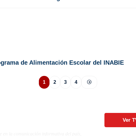
ograma de Alimentación Escolar del INABIE
1
2
3
4
Ver T
e en la comunicación informativa del país,