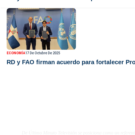
ECONOMÍA
17 De Octubre De 2025
RD y FAO firman acuerdo para fortalecer Pr
De Último Minuto TV
De Último Minuto Televisión se posiciona como un referent