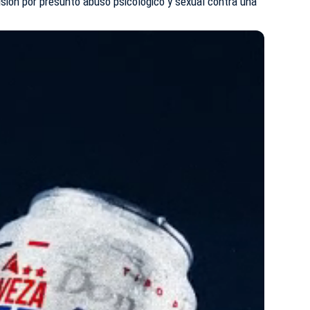
sión por presunto abuso psicológico y sexual contra una