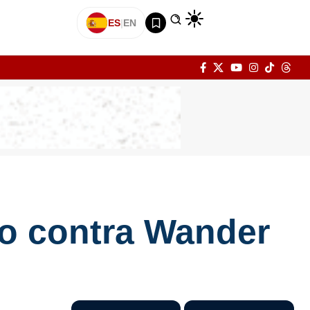
ES
|
EN
io contra Wander