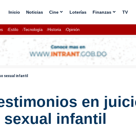
Inicio
Noticias
Cine
Loterías
Finanzas
TV
es
Estilo
Tecnología
Historia
Opinión
o sexual infantil
estimonios en juic
sexual infantil