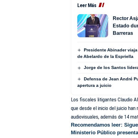
Leer Más
Rector Asj
Estado dur
Barreras
Presidente Abinader viaja
de Abelardo de la Espriella
Jorge de los Santos lide
Defensa de Jean André P
apertura a juicio
Los fiscales litigantes Claudio 
que desde el inicio del juicio ha
audiovisuales, además de 14 mate
Recomendamos leer:
Sigue
Ministerio Público present