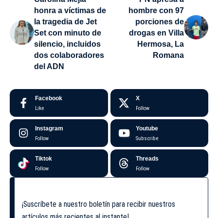
honra a víctimas de
hombre con 97
la tragedia de Jet
porciones de
Set con minuto de
drogas en Villa
silencio, incluidos
Hermosa, La
dos colaboradores
Romana
del ADN
Facebook
X
Like
Follow
Instagram
Youtube
Follow
Subscribe
Tiktok
Threads
Follow
Follow
¡Suscríbete a nuestro boletín para recibir nuestros
artículos más recientes al instante!