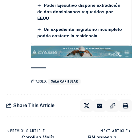
Poder Ejecutivo dispone extradición
de dos dominicanos requeridos por
EEUU
Un expediente migratorio incompleto
podría costarte la residencia
TAGGED:
SALA CAPITULAR
Share This Article
PREVIOUS ARTICLE
NEXT ARTICLE
Carolina Mejía
PN apresa a