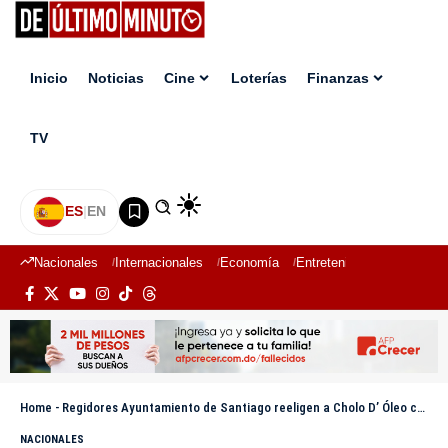
Inicio
Noticias
Cine
Loterías
Finanzas
TV
ES
|
EN
Nacionales
Internacionales
Economía
Entretenimiento
Deport
Home
-
Regidores Ayuntamiento de Santiago reeligen a Cholo D’ Óleo como presidente de la Sala Capitular
NACIONALES