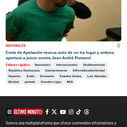
NACIONALES
Corte de Apelación revoca auto de no ha lugar y ordena
apertura a juicio contra Jean André Pumarol
Enlaces rápidos:
Nacionales
Internacionales
Deultimominuto
República Dominicana
Entretenimiento
ElPeriódicodelaVerdad
Deportes
Estilo
Economía
Estados Unidos
Luis Abinader
Béisbol
portada
Grandes Ligas
MLB
Somos una multiplataforma que ofrece contenidos informativos y