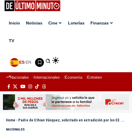
Inicio
Noticias
Cine
Loterías
Finanzas
TV
ES
|
EN
Nacionales
Internacionales
Economía
Entretenimiento
Deport
Home
-
Padre de Ethian Vásquez, solicitado en extradición por los EE. UU., es juez del Tribunal Superior de Tierras desde el 2013
NACIONALES