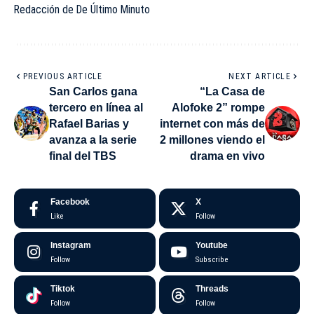
Redacción de De Último Minuto
PREVIOUS ARTICLE
NEXT ARTICLE
San Carlos gana
“La Casa de
tercero en línea al
Alofoke 2” rompe
Rafael Barias y
internet con más de
avanza a la serie
2 millones viendo el
final del TBS
drama en vivo
Facebook
X
Like
Follow
Instagram
Youtube
Follow
Subscribe
Tiktok
Threads
Follow
Follow