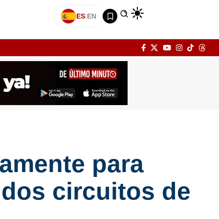
ES
|
EN
samente para
 dos circuitos de