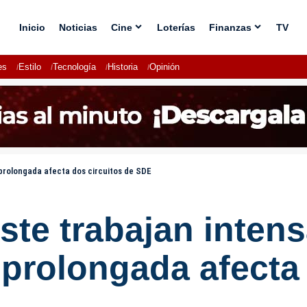
Inicio
Noticias
Cine
Loterías
Finanzas
TV
es
Estilo
Tecnología
Historia
Opinión
prolongada afecta dos circuitos de SDE
ste trabajan inten
 prolongada afecta