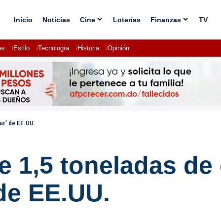
Inicio
Noticias
Cine
Loterías
Finanzas
TV
es
Estilo
Tecnología
Historia
Opinión
ur’ de EE.UU.
e 1,5 toneladas de
 de EE.UU.