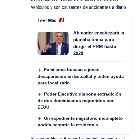
vehículos y son causantes de accidentes a diario.
Leer Más
Abinader encabezará la
plancha única para
dirigir el PRM hasta
2028
Familiares buscan a joven
desaparecido en Espaillat y piden ayuda
para localizarlo
Poder Ejecutivo dispone extradición
de dos dominicanos requeridos por
EEUU
Un expediente migratorio incompleto
podría costarte la residencia
El regidor Henry Beriguete también se sumó a la