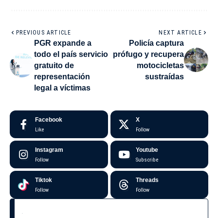
PREVIOUS ARTICLE
NEXT ARTICLE
PGR expande a
Policía captura
todo el país servicio
prófugo y recupera
gratuito de
motocicletas
representación
sustraídas
legal a víctimas
Facebook
X
Like
Follow
Instagram
Youtube
Follow
Subscribe
Tiktok
Threads
Follow
Follow