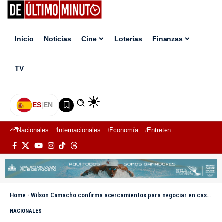
Inicio
Noticias
Cine
Loterías
Finanzas
TV
ES
|
EN
Nacionales
Internacionales
Economía
Entretenimiento
Deport
Home
-
Wilson Camacho confirma acercamientos para negociar en caso Senasa 2.0 y anuncia segunda fase
NACIONALES