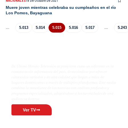
NACIONALES
18 De Octubre De 2021
Muere joven mientras celebraba su cumpleaños en el río
Los Pomos, Bayaguana
…
5.013
5.014
5.015
5.016
5.017
…
5.243
De Último Minuto TV
De Último Minuto Televisión se posiciona como un referente en la
comunicación informativa del país, destacándose por ofrecer
contenidos variados y de alta calidad que llegan a miles de
hogares dominicanos a través de múltiples plataformas. Este medio
combina la inmediatez de las noticias con análisis profundos y
programas especializados, adaptándose a las necesidades de una
audiencia diversa.
Ver TV