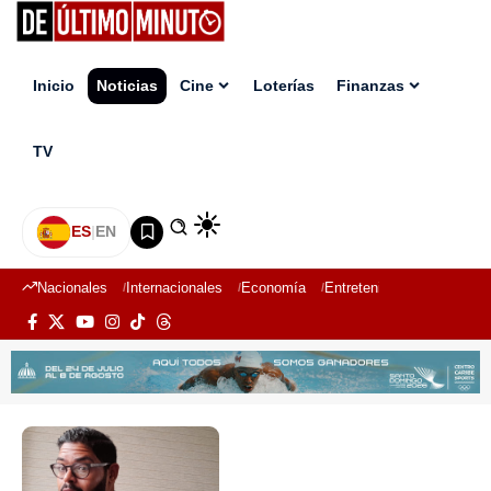
Inicio
Noticias
Cine
Loterías
Finanzas
TV
ES
|
EN
Nacionales
Internacionales
Economía
Entretenimiento
Deport